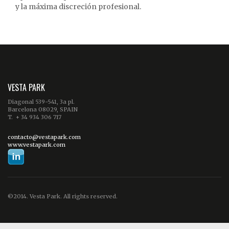
y la máxima discreción profesional.
VESTA PARK
Diagonal 539-541, 3a pl.
Barcelona 08029, SPAIN
T. + 34 934 306 717
contacto@vestapark.com
www.vestapark.com
©2014. Vesta Park. All rights reserved.